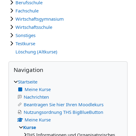
Berufsschule
Fachschule
Wirtschaftsgymnasium
Wirtschaftsschule
Sonstiges
Testkurse
Löschung (Altkurse)
Blöcke
Navigation überspringen
Navigation
Startseite
Meine Kurse
Nachrichten
Beantragen Sie hier Ihren Moodlekurs
Nutzungsordnung THS BigBlueButton
Meine Kurse
Kurse
THS Informationen und Organisatorisches