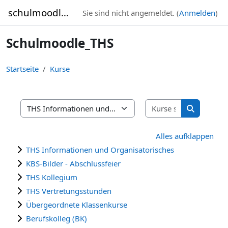
Zum Hauptinhalt
schulmoodle_THS
Sie sind nicht angemeldet. (
Anmelden
)
Schulmoodle_THS
Startseite
Kurse
Kurse suche
Kursbereiche
Kurse suc
Alles aufklappen
THS Informationen und Organisatorisches
KBS-Bilder - Abschlussfeier
THS Kollegium
THS Vertretungsstunden
Übergeordnete Klassenkurse
Berufskolleg (BK)