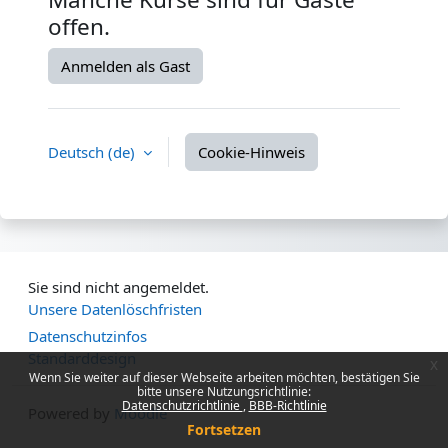
offen.
Anmelden als Gast
Deutsch ‎(de)‎
Cookie-Hinweis
Sie sind nicht angemeldet.
Unsere Datenlöschfristen
Datenschutzinfos
Standarddesign
x
Wenn Sie weiter auf dieser Webseite arbeiten möchten, bestätigen Sie
bitte unsere Nutzungsrichtlinie:
Datenschutzrichtlinie
BBB-Richtlinie
Powered by
Moodle
Fortsetzen