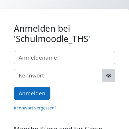
Zum Hauptinhalt
Anmelden bei
'Schulmoodle_THS'
Anmeldename
Kennwort
Anmelden
Kennwort vergessen?
Manche Kurse sind für Gäste